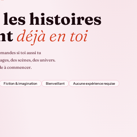
 les histoires
nt
déjà en toi
emandes si toi aussi tu
ages, des scènes, des univers.
aide à commencer.
Fiction & imagination
Bienveillant
Aucune expérience requise