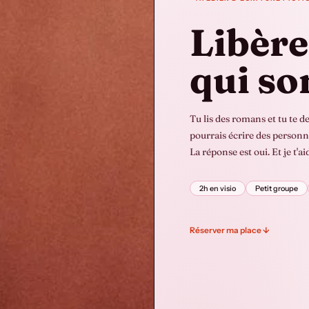
Libère
qui so
Tu lis des romans et tu te d
pourrais écrire des personn
La réponse est oui. Et je t'
2h en visio
Petit groupe
Réserver ma place ↓