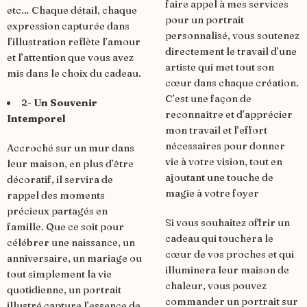
faire appel à mes services
etc… Chaque détail, chaque
pour un portrait
expression capturée dans
personnalisé, vous soutenez
l’illustration reflète l’amour
directement le travail d’une
et l’attention que vous avez
artiste qui met tout son
mis dans le choix du cadeau.
cœur dans chaque création.
C’est une façon de
2-
Un Souvenir
reconnaître et d’apprécier
Intemporel
mon travail et l’effort
nécessaires pour donner
Accroché sur un mur dans
vie à votre vision, tout en
leur maison, en plus d’être
ajoutant une touche de
décoratif, il servira de
magie à votre foyer
rappel des moments
précieux partagés en
Si vous souhaitez offrir un
famille. Que ce soit pour
cadeau qui touchera le
célébrer une naissance, un
cœur de vos proches et qui
anniversaire, un mariage ou
illuminera leur maison de
tout simplement la vie
chaleur,
vous pouvez
quotidienne, un portrait
commander un portrait sur
illustré capture l’essence de