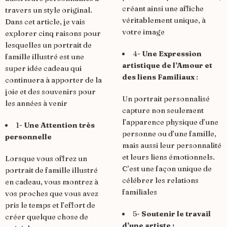
créant ainsi une affiche
travers un style original.
véritablement unique, à
Dans cet article, je vais
votre image
explorer cinq raisons pour
lesquelles un portrait de
4-
Une Expression
famille illustré est une
artistique de l’Amour et
super idée cadeau qui
des liens Familiaux
:
continuera à apporter de la
joie et des souvenirs pour
Un portrait personnalisé
les années à venir
capture non seulement
l’apparence physique d’une
1-
Une Attention très
personne ou d’une famille,
personnelle
mais aussi leur personnalité
et leurs liens émotionnels.
Lorsque vous offrez un
C’est une façon unique de
portrait de famille illustré
célébrer les relations
en cadeau
, vous montrez à
familiales
vos proches que vous avez
pris le temps et l’effort de
5-
Soutenir le travail
créer quelque chose de
d’une artiste :