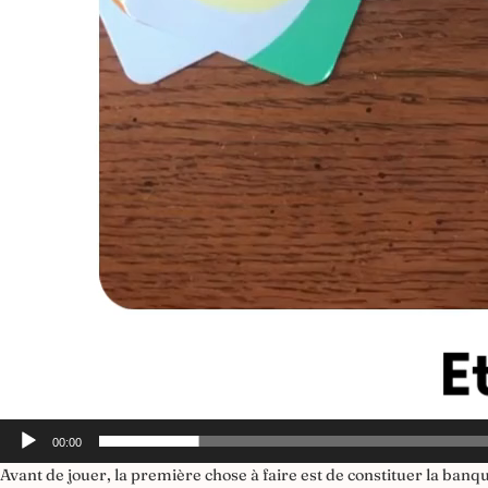
00:00
Avant de jouer, la première chose à faire est de constituer la banq