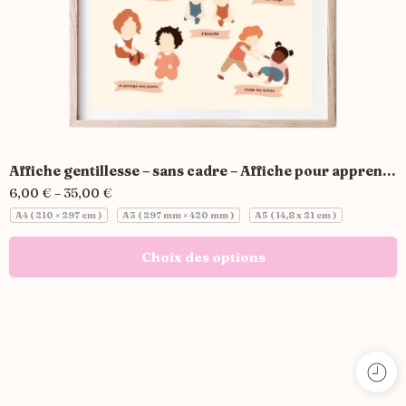
Affiche gentillesse – sans cadre – Affiche pour apprendre la gentillesse aux enfants
6,00
€
–
35,00
€
A4 ( 210 × 297 cm )
A3 ( 297 mm × 420 mm )
A5 ( 14,8 x 21 cm )
Choix des options