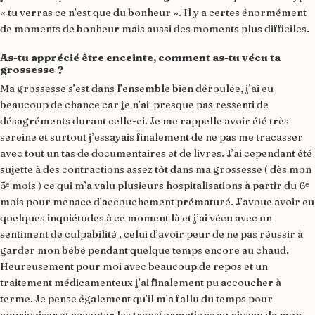
« tu verras ce n’est que du bonheur ». Il y a certes énormément
de moments de bonheur mais aussi des moments plus difficiles.
As-tu apprécié être enceinte, comment as-tu vécu ta
grossesse ?
Ma grossesse s’est dans l’ensemble bien déroulée, j’ai eu
beaucoup de chance car je n’ai presque pas ressenti de
désagréments durant celle-ci. Je me rappelle avoir été très
sereine et surtout j’essayais finalement de ne pas me tracasser
avec tout un tas de documentaires et de livres. J’ai cependant été
sujette à des contractions assez tôt dans ma grossesse ( dès mon
5ᵉ mois ) ce qui m’a valu plusieurs hospitalisations à partir du 6ᵉ
mois pour menace d’accouchement prématuré. J’avoue avoir eu
quelques inquiétudes à ce moment là et j’ai vécu avec un
sentiment de culpabilité , celui d’avoir peur de ne pas réussir à
garder mon bébé pendant quelque temps encore au chaud.
Heureusement pour moi avec beaucoup de repos et un
traitement médicamenteux j’ai finalement pu accoucher à
terme. Je pense également qu’il m’a fallu du temps pour
apprivoiser et accepter les transformations au niveau de mon